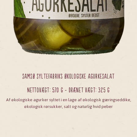
SAMSØ SYLTEFABRIKs ØKOLOGISKE AGURKESALAT
Nettovægt: 570 g - Drænet vægt: 325 g
Af økologiske agurker syltet i en lage af økologisk gæringseddike,
økologisk rørsukker, salt og naturlig hvid peber