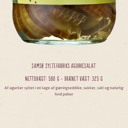
SAMSØ SYLTEFABRIKs AGURKESALAT
Nettovægt: 580 g - Drænet vægt: 325 g
Af agurker syltet i en lage af gæringseddike, sukker, salt og naturlig
hvid peber