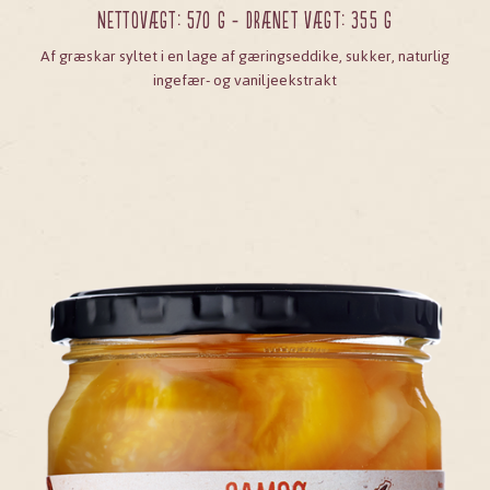
Nettovægt: 570 g - Drænet vægt: 355 g
Af græskar syltet i en lage af gæringseddike, sukker, naturlig
ingefær- og vaniljeekstrakt